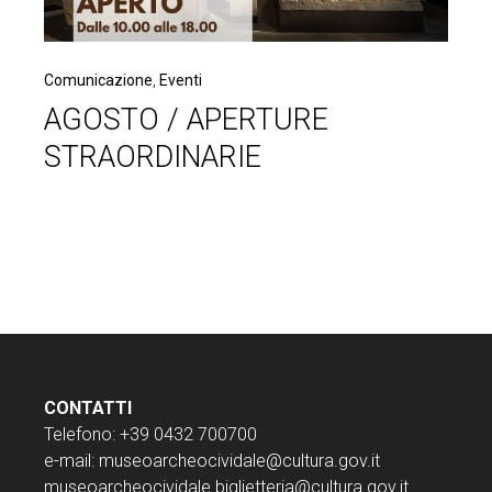
Comunicazione
,
Eventi
AGOSTO / APERTURE
STRAORDINARIE
CONTATTI
Telefono: +39 0432 700700
e-mail:
museoarcheocividale@cultura.gov.it
museoarcheocividale.biglietteria@cultura.gov.it