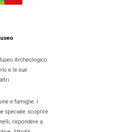
Museo
Museo Archeologico
rio e le sue
ltri.
ine e famiglie. I
ne speciale: scoprire
nelli, rispondere a
ive. Attività