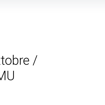
tobre /
MU