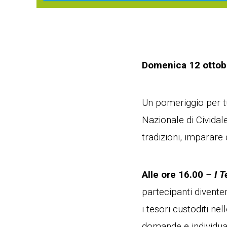
Domenica 12 ottobr
Un pomeriggio per tu
Nazionale di Cividale
tradizioni, imparare 
Alle ore 16.00
–
I 
partecipanti divente
i tesori custoditi ne
domande e individuar