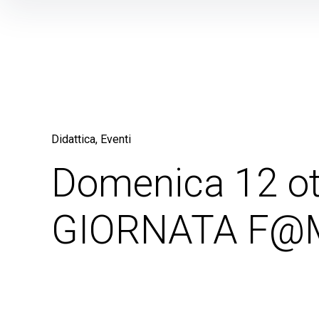
Skip
to
content
Didattica
Eventi
Domenica 12 ot
GIORNATA F@