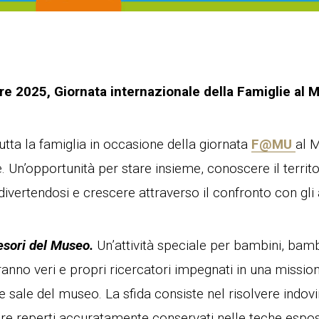
e 2025, Giornata internazionale della Famiglie al 
tta la famiglia in occasione della giornata
F@MU
al 
. Un’opportunità per stare insieme, conoscere il territo
divertendosi e crescere attraverso il confronto con gli a
Tesori del Museo.
Un’attività speciale per bambini, bamb
ranno veri e propri ricercatori impegnati in una missio
lle sale del museo. La sfida consiste nel risolvere indovi
e reperti accuratamente conservati nelle teche esposit