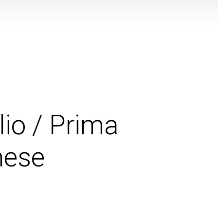
io / Prima
mese