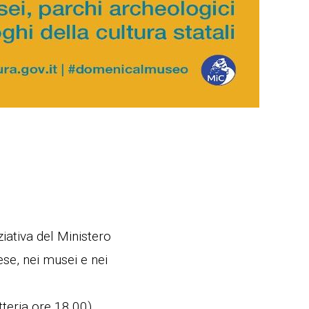
niziativa del Ministero
se, nei musei e nei
tteria ore 18.00).