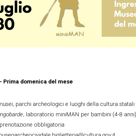
 – Prima domenica del mese
usei, parchi archeologici e luoghi della cultura statali
longobarde
, laboratorio miniMAN per bambini (4-8 anni)
n prenotazione obbligatoria
useoarcheocividale.biglietteria@cultura.gov.it