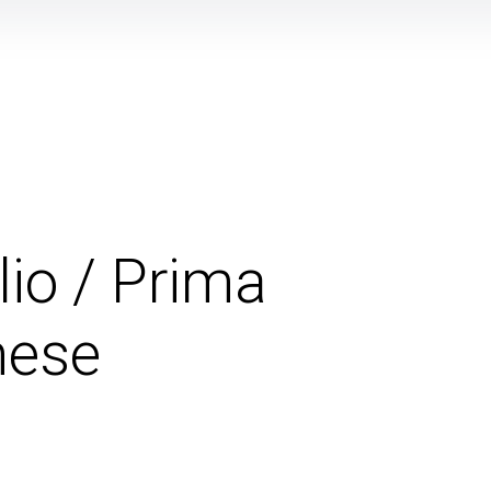
io / Prima
mese