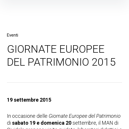
Skip
to
content
Eventi
GIORNATE EUROPEE
DEL PATRIMONIO 2015
19 settembre 2015
In occasione delle
Giornate Europee del Patrimonio
di
sabato 19 e domenica 20
settembre, il MAN di