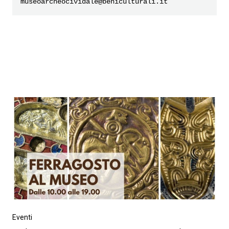
museoarcheocividale@beniculturali.it
Eventi