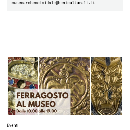
museoarcheocividale@beniculturali.it
Eventi