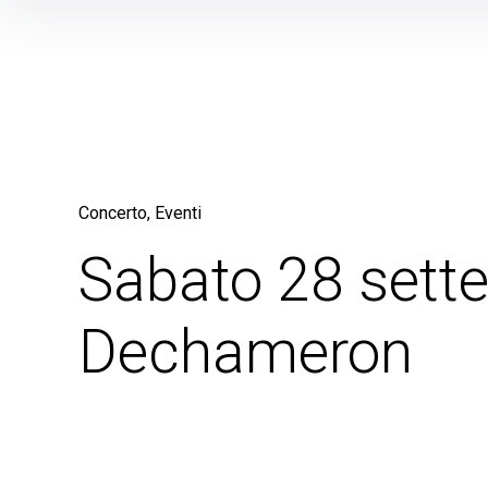
Skip
to
content
Concerto
Eventi
Sabato 28 sett
Dechameron