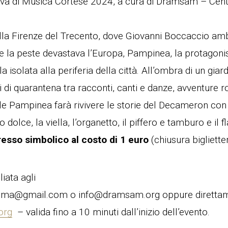
tiva di Musica Cortese 2024, a cura di Dramsam – Cent
lla Firenze del Trecento, dove Giovanni Boccaccio ambi
la peste devastava l’Europa, Pampinea, la protagonista
a isolata alla periferia della città. All’ombra di un giard
ni di quarantena tra racconti, canti e danze, avventure
ble Pampinea farà rivivere le storie del Decameron con
auto dolce, la viella, l’organetto, il piffero e tamburo e il 
resso simbolico al costo di 1 euro
(chiusura bigliette
iata agli
cgma@gmail.com o info@dramsam.org oppure direttam
org
– valida fino a 10 minuti dall’inizio dell’evento.