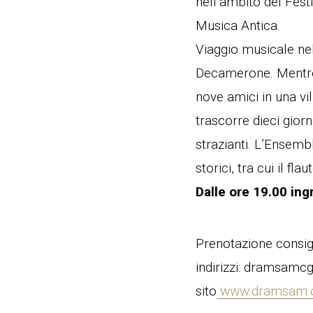
nell’ambito del Fes
Musica Antica.
Viaggio musicale ne
Decamerone. Mentre 
nove amici in una vill
trascorre dieci gior
strazianti. L’Ensem
storici, tra cui il fl
Dalle ore 19.00 ing
Prenotazione consigl
indirizzi: dramsam
sito
www.dramsam.