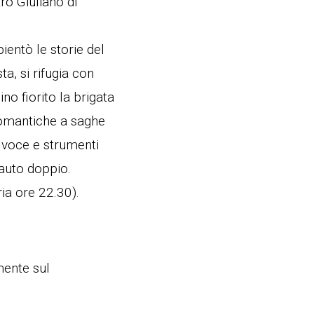
ro Giuliano di
entò le storie del
, si rifugia con
ino fiorito la brigata
 romantiche a saghe
 voce e strumenti
flauto doppio.
ria ore 22.30).
ente sul