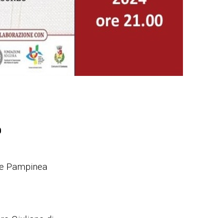
0
le Pampinea