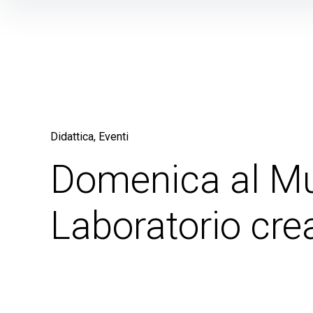
Skip
to
content
Didattica
Eventi
Domenica al M
Laboratorio cre