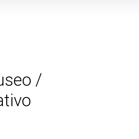
useo /
ativo