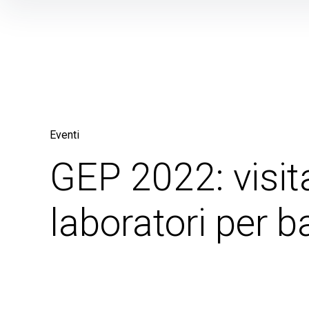
Skip
to
content
Eventi
GEP 2022: visit
laboratori per b