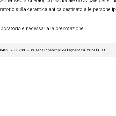
tà
il Museo archeologico Nazionale di Cividale del Friu
atorio sulla ceramica antica destinato alle persone ip
aboratorio è necessaria la prenotazione.
0432 700 700 - museoarcheocividale@beniculturali.it