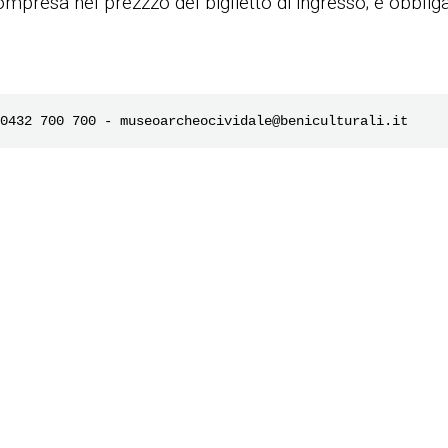
ompresa nel prezzzo del biglietto di ingresso; è obbliga
0432 700 700 - museoarcheocividale@beniculturali.it