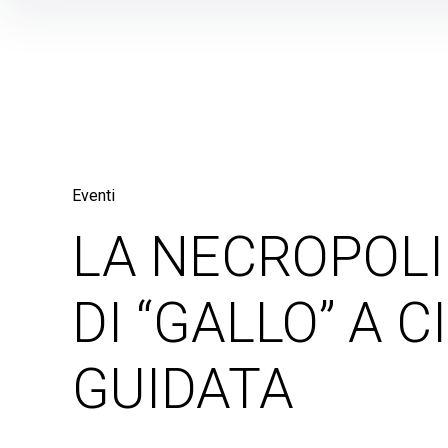
Skip
to
content
Eventi
LA NECROPOL
DI “GALLO” A C
GUIDATA