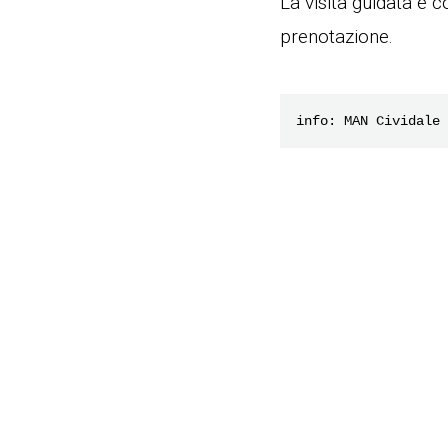
La visita guidata è c
prenotazione.
info: MAN Cividale 