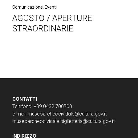
Comunicazione
,
Eventi
AGOSTO / APERTURE
STRAORDINARIE
CONTATTI
Telefono: +39 0432 700700
e-mail:
museoarcheocividale@cultura.gov.it
museoarcheocividale.biglietteria@cultura.gov.it
INDIRIZZO