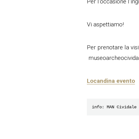
Per l’occasione l’ing
Vi aspettiamo!
Per prenotare la vis
museoarcheocividale
Locandina evento
info: MAN Cividale 